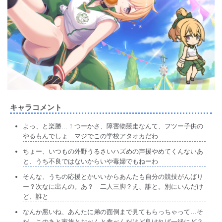
キャラコメント
よっ、と楽勝…！つーかさ、障害物競走なんて、フツー子供の
やるもんでしょ…マジでこの学校アタオカだわ
ちょー、いつもの外野うるさいハズめの声援やめてくんないあ
と、うち不良ではないからいや毒婦でもねーわ
そんな、うちの応援とかいいからあんたも自分の競技がんばり
ー？次なに出んの。あ？ 二人三脚？え、誰と。別にいんだけ
ど、誰と
なんか悪いね、あんたに弟の面倒まで見てもらっちゃって…そ
だ、このあと家族とおべんと食べんだけど良ければ一緒にど？