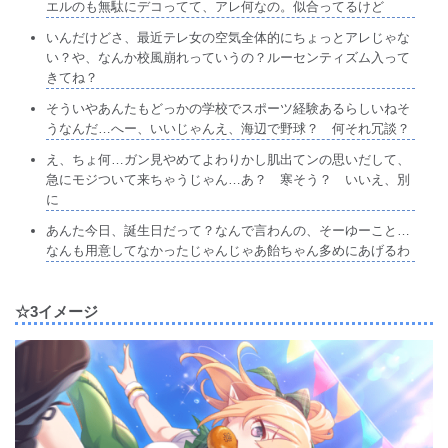
エルのも無駄にデコってて、アレ何なの。似合ってるけど
いんだけどさ、最近テレ女の空気全体的にちょっとアレじゃな
い？や、なんか校風崩れっていうの？ルーセンティズム入って
きてね？
そういやあんたもどっかの学校でスポーツ経験あるらしいねそ
うなんだ…へー、いいじゃんえ、海辺で野球？ 何それ冗談？
え、ちょ何…ガン見やめてよわりかし肌出てンの思いだして、
急にモジついて来ちゃうじゃん…あ？ 寒そう？ いいえ、別
に
あんた今日、誕生日だって？なんで言わんの、そーゆーこと…
なんも用意してなかったじゃんじゃあ飴ちゃん多めにあげるわ
☆3イメージ