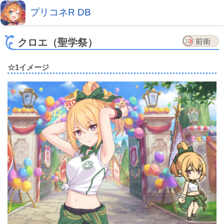
プリコネR DB
クロエ（聖学祭）
前衛
☆1イメージ