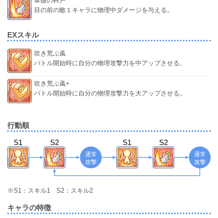
翠微の科戸
目の前の敵１キャラに物理中ダメージを与える。
EXスキル
吹き荒ぶ颪
バトル開始時に自分の物理攻撃力を中アップさせる。
吹き荒ぶ颪+
バトル開始時に自分の物理攻撃力を大アップさせる。
行動順
通常
S1
S2
S1
S2
攻撃
※S1：スキル1 S2：スキル2
キャラの特徴