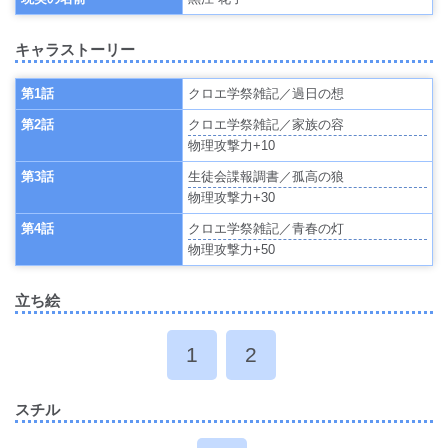
キャラストーリー
第1話
クロエ学祭雑記／過日の想
第2話
クロエ学祭雑記／家族の容
物理攻撃力+10
第3話
生徒会諜報調書／孤高の狼
物理攻撃力+30
第4話
クロエ学祭雑記／青春の灯
物理攻撃力+50
立ち絵
1
2
スチル