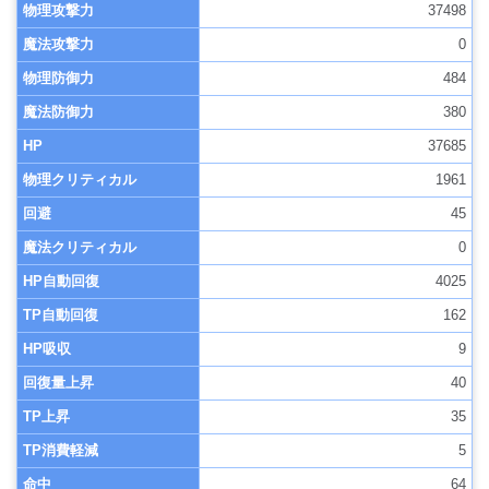
物理攻撃力
37498
魔法攻撃力
0
物理防御力
484
魔法防御力
380
HP
37685
物理クリティカル
1961
回避
45
魔法クリティカル
0
HP自動回復
4025
TP自動回復
162
HP吸収
9
回復量上昇
40
TP上昇
35
TP消費軽減
5
命中
64