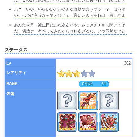
ハ？ いや、格好いいとかそんな真顔で言うフツー？ はっず
や、べつに言うなってわけじゃ…言いたきゃそれは…言いなよ
あんた今日、誕生日だよねああいや、さっきチエルに聞いてそ
だ、偶然ケーキ作ってきたからコレあげるわ。いや偶然だけど
ステータス
Lv
302
レアリティ
RANK
31
装備