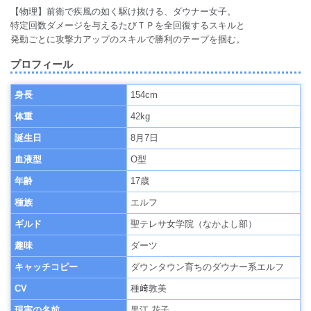
【物理】前衛で疾風の如く駆け抜ける、ダウナー女子。
特定回数ダメージを与えるたびＴＰを全回復するスキルと
発動ごとに攻撃力アップのスキルで勝利のテープを掴む。
プロフィール
身長
154cm
体重
42kg
誕生日
8月7日
血液型
O型
年齢
17歳
種族
エルフ
ギルド
聖テレサ女学院（なかよし部）
趣味
ダーツ
キャッチコピー
ダウンタウン育ちのダウナー系エルフ
CV
種﨑敦美
現実の名前
黒江 花子