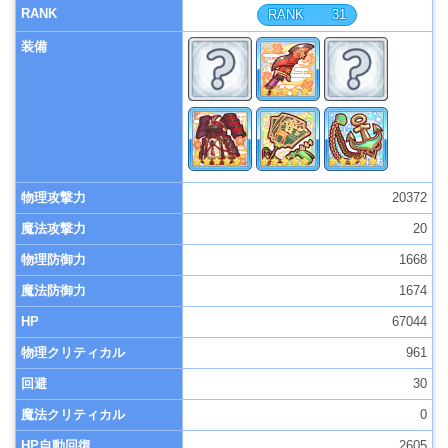
RANK
31
装備
物理攻撃力
20372
魔法攻撃力
20
物理防御力
1668
魔法防御力
1674
HP
67044
物理クリティカル
961
回避
30
魔法クリティカル
0
HP自動回復
2605