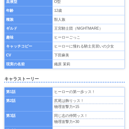
血液型
O型
年齢
12歳
種族
獣人族
ギルド
王宮騎士団（NIGHTMARE）
趣味
ヒーローごっこ
キャッチコピー
ヒーローに憧れる騎士見習いの少女
CV
下田麻美
現実の名前
織原 茉莉
キャラストーリー
第1話
ヒーローの第一歩ッス！
第2話
尻尾は飾りッス！
物理攻撃力+15
第3話
同じ志の仲間ッス！
物理攻撃力+30