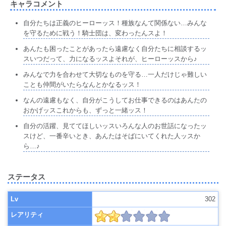
キャラコメント
自分たちは正義のヒーローッス！種族なんて関係ない…みんな
を守るために戦う！騎士団は、変わったんスよ！
あんたも困ったことがあったら遠慮なく自分たちに相談するッ
スいつだって、力になるッスよそれが、ヒーローッスから♪
みんなで力を合わせて大切なものを守る…一人だけじゃ難しい
ことも仲間がいたらなんとかなるッス！
なんの遠慮もなく、自分がこうしてお仕事できるのはあんたの
おかげッスこれからも、ずっと一緒ッス！
自分の活躍、見ててほしいッスいろんな人のお世話になったッ
スけど、一番辛いとき、あんたはそばにいてくれた人ッスか
ら…♪
ステータス
Lv
302
レアリティ