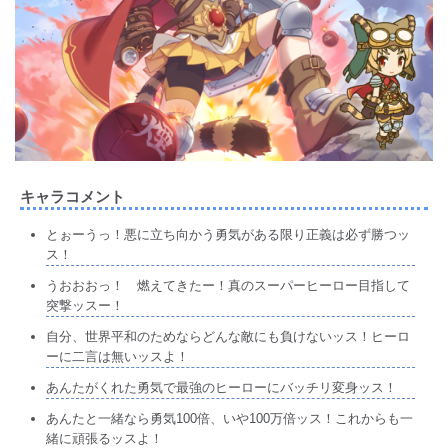
キャラコメント
とぉーうっ！悪に立ち向かう勇気がある限り正義は必ず勝つッ
ス！
うおおおっ！ 燃えてきたー！真のスーパーヒーロー目指して
突撃ッスー！
自分、世界平和のためならどんな敵にも負けないッス！ヒーロ
ーに二言は無いッスよ！
あんたがくれた勇気で最強のヒーローにバッチリ変身ッス！
あんたと一緒なら勇気100倍、いや100万倍ッス！これからも一
緒に頑張るッスよ！