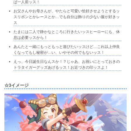
ば一人前ッス！
お父さんやお母さんが、やたらと可愛い恰好させようとするッ
スリボンとかレースとか…でも自分は飾りの少ない服が好きッ
ス
たまには二人で静かなところに行きたいッスヒーローにも、休
息は必要ッスから！
あんたと一緒にもっともっと遊びたいッスけど…これ以上仲良
くなってもし秘密が…い、いやその何でもないッス！
えっ、今日誕生日なんスか！？じゃあ、お祝いにとっておきの
トラタイガーグッズあげるッス！お近づきの印ッスよ！
☆3イメージ