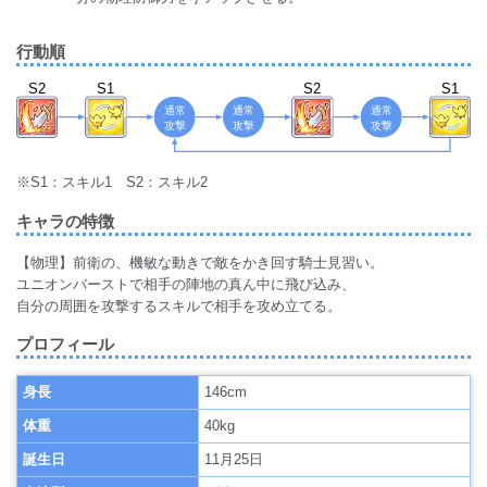
行動順
通常
S2
S1
S2
S1
攻撃
※S1：スキル1 S2：スキル2
キャラの特徴
【物理】前衛の、機敏な動きで敵をかき回す騎士見習い。
ユニオンバーストで相手の陣地の真ん中に飛び込み、
自分の周囲を攻撃するスキルで相手を攻め立てる。
プロフィール
身長
146cm
体重
40kg
誕生日
11月25日